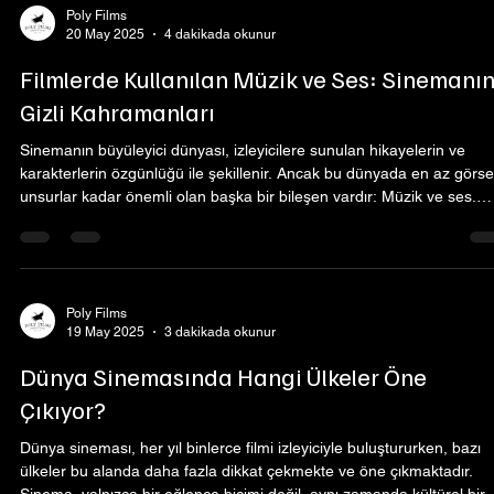
Poly Films
20 May 2025
4 dakikada okunur
Filmlerde Kullanılan Müzik ve Ses: Sinemanı
Gizli Kahramanları
Sinemanın büyüleyici dünyası, izleyicilere sunulan hikayelerin ve
karakterlerin özgünlüğü ile şekillenir. Ancak bu dünyada en az görse
unsurlar kadar önemli olan başka bir bileşen vardır: Müzik ve ses.
Filmlerde kullanılan müzik ve ses efektleri, hikayenin derinliklerini
ortaya çıkarmada kritik bir rol oynar. Üstelik harika bir film müziği
izleyiciyi hemen içine çeker ve duygusal bağ kurmasını sağlar. Bu
yazıda müziğin ve sesin filmlerdeki rolünü keşfederken, bunu Sanat, 
Poly Films
19 May 2025
3 dakikada okunur
Dünya Sinemasında Hangi Ülkeler Öne
Çıkıyor?
Dünya sineması, her yıl binlerce filmi izleyiciyle buluştururken, bazı
ülkeler bu alanda daha fazla dikkat çekmekte ve öne çıkmaktadır.