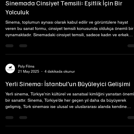
Sinemada Cinsiyet Temsili: Eşitlik İçin Bir
Yolculuk
Sinema, toplumun aynası olarak kabul edilir ve görüntülere hayat
veren bu sanat formu, cinsiyet temsili konusunda oldukça önemli bir 
oynamaktadır. Sinemadaki cinsiyet temsili, sadece kadın ve erkek
karakterlerin dünyası değil, aynı zamanda bu karakterlerin toplumsa
cinsiyet normlarıyla nasıl etkileşimde bulunduğunu da kapsar. İstanb
gibi kültürel bir destinasyon olan bu şehirde, sinemanın etkisi daha 
belirgin hale gelmektedir. Bu yazıda, sinemada cinsiyet temsili üz
Poly Films
21 May 2025
4 dakikada okunur
Yerli Sinema: İstanbul’un Büyüleyici Gelişimi
Yerli sinema, Türkiye’nin kültürel ve sanatsal kimliğini yansıtan öneml
bir sanattır. Sinema, Türkiye’de her geçen yıl daha da büyüyerek
gelişmiş, Türk sineması ise ulusal ve uluslararası alanda kendine
sağlam bir yer edinmiştir. İçinde barındırdığı derin hikayeler, çarpıcı
görseller ve etkileyici oyunculuklar sayesinde yerli filmler, izleyicileri
derinden etkileyerek bir sinema geleneği oluşturmuştur. Bu yazıda,
yerli sinemamızın tarihini, gelişimini ve günümüzdeki durumunu