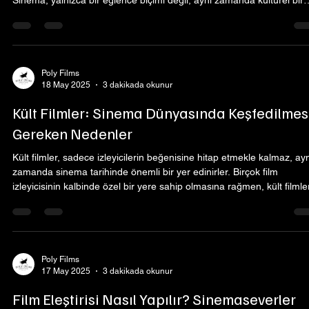
Sinema, yalnızca bir eğlence biçimi değil, aynı zamanda kültürel bir
ifade ve toplumsal olayları yansıtma aracı olarak da
değerlendirilmektedir. Peki, dünya sinemasında hangi ülkeler özellikl
öne çıkıyor? Bu yazıda, sinema dünyasında iz bırakan ülkeleri, onlar
film endüstrilerini ve önemli yapıtlarını keşfedeceğiz.
Poly Films
18 May 2025
3 dakikada okunur
Kült Filmler: Sinema Dünyasında Keşfedilmes
Gereken Nedenler
Kült filmler, sadece izleyicilerin beğenisine hitap etmekle kalmaz, ayn
zamanda sinema tarihinde önemli bir yer edinirler. Birçok film
izleyicisinin kalbinde özel bir yere sahip olmasına rağmen, kült filmle
genellikle ana akım sinemanın dışına çıkar; bu da onları daha da çek
hale getirir. Peki, kült filmleri bu kadar özel kılan nedir? İşte bu
yazımızda, kült filmlerin önemini ve neden izlemeye değer olduğunu
inceleyeceğiz.
Poly Films
17 May 2025
3 dakikada okunur
Film Eleştirisi Nasıl Yapılır? Sinemaseverler