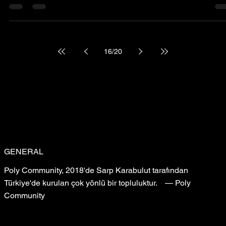
ve destination istanbul gibi anahtar kelimeleri kullanarak, bu yazının
aynı zamanda SEO dostu olmasına yardımcı olacağız.
16
/
20
GENERAL
Poly Community, 2018'de Sarp Karabulut tarafından
Türkiye'de kurulan çok yönlü bir topluluktur. — Poly
Community