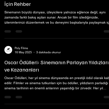
İçin Rehber
Sinemanın büyülü dünyası, izleyicilere yalnızca eğlence değil, aynı
zamanda farklı bakış açıları sunar. Ancak bir film izlediğinizde,
izlenimlerinizi düzenlemek ve bu deneyimi başkalarıyla paylaşmak iç
bir temel gereklidir. Film eleştirisi yapmak, savunduğunuz görüşlerin
derinleşmesine yardımcı olurken, sinema hakkında daha fazla bilgi
edinmenizi sağlar. Bu yazıda, film eleştirisi yapmanın inceliklerine
değinecek ve İstanbul'da sinema keyfini arttıracak ipuçları paylaşac
Poly Films
16 May 2025
3 dakikada okunur
Oscar Ödülleri: Sinemanın Parlayan Yıldızları
ve Kazananları
Oscar Ödülleri, her yıl sinema dünyasında en prestijli ödül olarak ka
edilir. Filmler ve sinema tutkunları için bu ödüller, yıldızların parladığı
sinema tarihinin en önemli anlarının yaşandığı bir zirvedir. Her yıl
ABD’nin Los Angeles kentinde düzenlenen bu özel gece, dünya
genelinde milyonlarca insan tarafından takip edilir. İstanbul ve diğer
şehirlerde düzenlenen film festivalleri ve etkinliklerle birlikte, Oscar
Ödülleri tüm sinemaseverlerin dikkatini çeker.