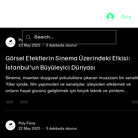
Giriş
Poly Films
23 May 2025
3 dakikada okunur
Görsel Efektlerin Sinema Üzerindeki Etkisi:
İstanbul'un Büyüleyici Dünyası
Sinema, insanları duygusal yolculuklara çıkaran muazzam bir sanattı
Yıllar içinde, film yapımcıları ve sanatçılar, izleyicileri etkilemek ve
onların hayal gücünü geliştirmek için birçok teknik ve yöntemi
keşfetmişlerdir. Bu tekniklerin en önemlilerinden biri de görsel
efektlerdir. Özellikle İstanbul gibi kültürel bir hazinenin bulunduğu bir
şehirde, görsel efektler sinemanın izleyici üzerindeki etkisini daha d
güçlendirir. Bu yazıda, görsel efektlerin sinema üzerindeki etk
Poly Films
22 May 2025
3 dakikada okunur