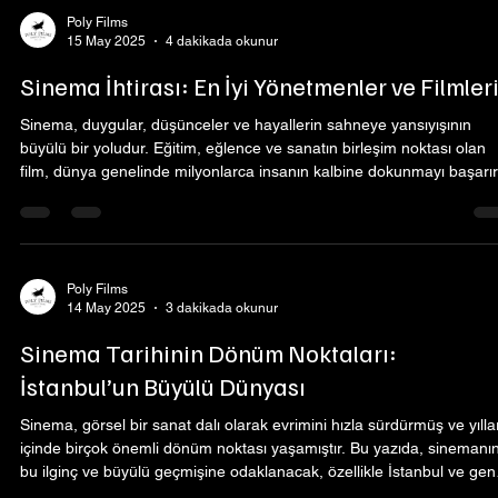
Poly Films
15 May 2025
4 dakikada okunur
Sinema İhtirası: En İyi Yönetmenler ve Filmler
Sinema, duygular, düşünceler ve hayallerin sahneye yansıyışının
büyülü bir yoludur. Eğitim, eğlence ve sanatın birleşim noktası olan
film, dünya genelinde milyonlarca insanın kalbine dokunmayı başarır
Sinemanın kalitesini belirleyen unsurlardan biri ise, filmlerin arkasın
yaratıcı dahi yönetmenlerdir. Bu yazıda, en iyi yönetmenler ve onları
unutulmaz filmleri ile İstanbul’daki sinema kültürünün derinliklerine
dalacağız. Sinema meraklılarının dikkatini çekecek bu yazı, a
Poly Films
14 May 2025
3 dakikada okunur
Sinema Tarihinin Dönüm Noktaları:
İstanbul’un Büyülü Dünyası
Sinema, görsel bir sanat dalı olarak evrimini hızla sürdürmüş ve yılla
içinde birçok önemli dönüm noktası yaşamıştır. Bu yazıda, sinemanı
bu ilginç ve büyülü geçmişine odaklanacak, özellikle İstanbul ve gen
anlamda sinema dünyasının belirleyici olaylarını keşfedeceğiz. Movi