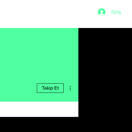
Giriş
Sığ Su
Diğer Eylemler
Takip Et