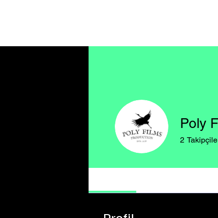
Ana Sayfa
Poly F
2
Takipçile
Onaylanmış
Profil
Olaylar
Profil