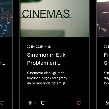
30 Eyl 2025
∙
4
dk.
29 
Sinemanın Etik
Fi
n
Problemleri:
S
İstanbul'da Sinema
N
Sinemaya olan ilgi, tarih
Sin
ve Tartışmalar
boyunca birçok tartışmayı
duy
da beraberinde getirmiştir.
top
Sinemanın bir sanat dalı
yön
olmasının yanı sıra,
san
toplumsal normlar, medya
Fil
etiği ve insan psikolojisi
1
0
per
üzerinde derin etkileri
ayn