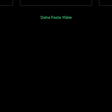
olduğu görülmektedir. Bu
eğl
yazıda, "Sinemanın Etik
ön 
Problemleri" konusunu ele
tüm
Daha Fazla Yükle
alacak ve İstanbul'daki
yer
sinema kültürü ile bu
ele
sorunların nasıl iç içe
gel
geçtiğini inceleyeceğiz.
bir 
olu
bul
rol
ele
kad