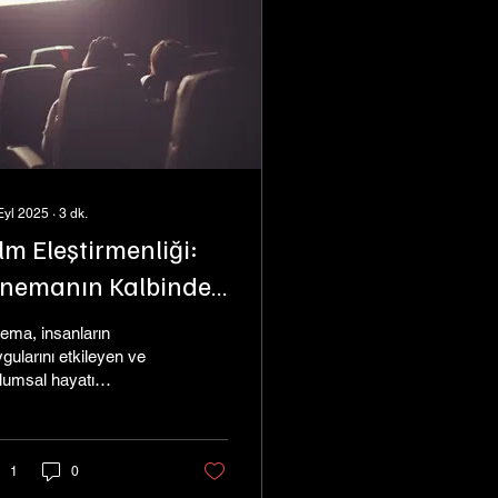
Eyl 2025
∙
3
dk.
lm Eleştirmenliği:
inemanın Kalbinde
eden Gereklidir?
ema, insanların
gularını etkileyen ve
lumsal hayatı
lendiren en güçlü
at dallarından biridir.
mler, izleyicilere farklı
spektifler sunarken,
1
0
ı zamanda bilgi ve