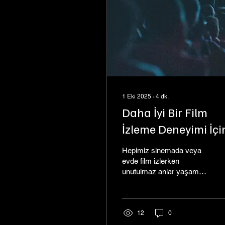
1 Eki 2025
∙
4
dk.
Daha İyi Bir Film
İzleme Deneyimi İçi
İpuçları
Hepimiz sinemada veya
evde film izlerken
unutulmaz anlar yaşamak
isteriz. Ancak bu
deneyim, birkaç basit
ipucu ile çok daha keyifli
hale getirilebilir. Sinema,
12
0
yüzyıllardır insanları bir