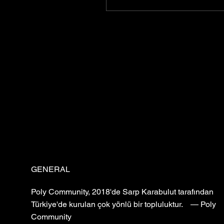
araya getiren büyüleyici
bir dünyadır. İstanbul,
kültürlü bir şehir olarak
birçok sinema salonuna
ev sahipliği yaparak film
severler için ideal bir
destination istanbul olarak
öne çıkmaktadır.
GENERAL
Poly Community, 2018'de Sarp Karabulut tarafından
Türkiye'de kurulan çok yönlü bir topluluktur. — Poly
Community