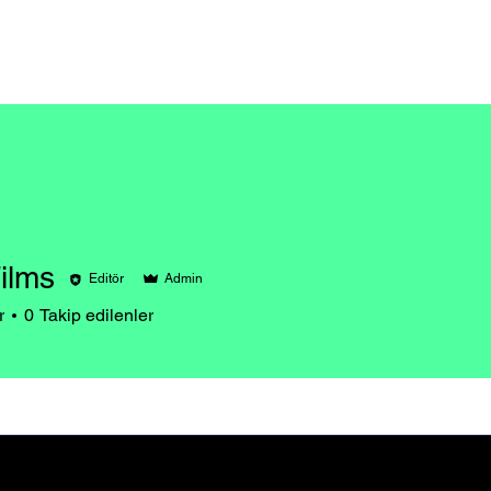
Events
Şimdi İzle
Hakkımızda
Podcast
Blog
ilms
Editör
Admin
r
0
Takip edilenler
 Üye
+
4