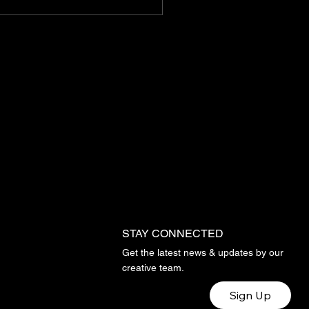
ence kaynağı olarak da
plana çıkar. Ancak,
 bu film dünyasında
 alan film
ştirmenleri, sinemanın
işimine ve daha sağlıklı
izleyici kitlesi
şturulmasına katkıda
unmak için önemli bir
 oynar. Peki, film
ştirmenliği neden bu
ar gereklidir?
STAY CONNECTED
Get the latest news & updates by our
creative team.
Sign Up