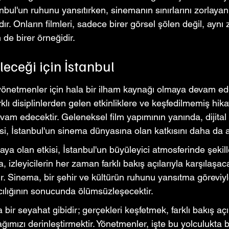
bul'un ruhunu yansıtırken, sinemanın sınırlarını zorlaya
r. Onların filmleri, sadece birer görsel şölen değil, ayn
n de birer örneğidir.
eceği için İstanbul
yönetmenler için hala bir ilham kaynağı olmaya devam ed
arklı disiplinlerden gelen etkinliklere ve keşfedilmemiş hik
am edecektir. Geleneksel film yapımının yanında, dijital v
i, İstanbul'un sinema dünyasına olan katkısını daha da ar
ya olan etkisi, İstanbul'un büyüleyici atmosferinde şek
izleyicilerin her zaman farklı bakış açılarıyla karşılaşac
r. Sinema, bir şehir ve kültürün ruhunu yansıtma göreviyl
cılığının sonucunda ölümsüzleşecektir.
bir seyahat gibidir; gerçekleri keşfetmek, farklı bakış açı
ğımızı derinleştirmektir. Yönetmenler, işte bu yolculukta bi