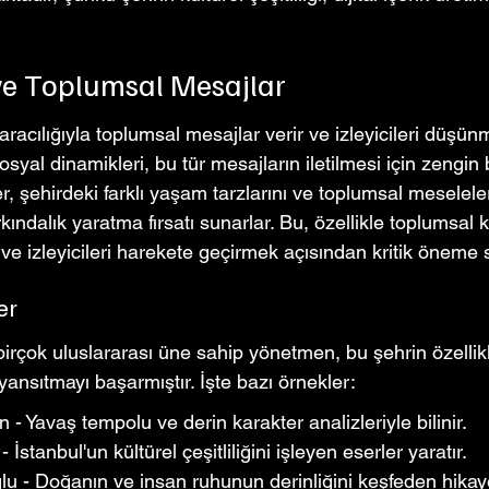
ve Toplumsal Mesajlar
 aracılığıyla toplumsal mesajlar verir ve izleyicileri düşün
osyal dinamikleri, bu tür mesajların iletilmesi için zengin 
, şehirdeki farklı yaşam tarzlarını ve toplumsal meseleleri
arkındalık yaratma fırsatı sunarlar. Bu, özellikle toplumsal
ve izleyicileri harekete geçirmek açısından kritik öneme s
er
birçok uluslararası üne sahip yönetmen, bu şehrin özellikl
 yansıtmayı başarmıştır. İşte bazı örnekler:
 - Yavaş tempolu ve derin karakter analizleriyle bilinir.
İstanbul'un kültürel çeşitliliğini işleyen eserler yaratır.
u - Doğanın ve insan ruhunun derinliğini keşfeden hikay