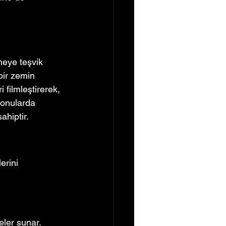
meye teşvik 
bir zemin 
 filmleştirerek, 
 konularda 
ahiptir.
erini 
eler sunar.