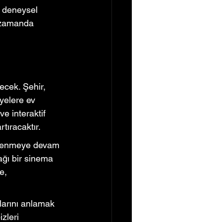
n deneysel 
ı zamanda 
ecek. Şehir, 
ayelere ev 
e interaktif 
tıracaktır.
illenmeye devam 
ağı bir sinema 
e, 
larını anlamak 
zleri 