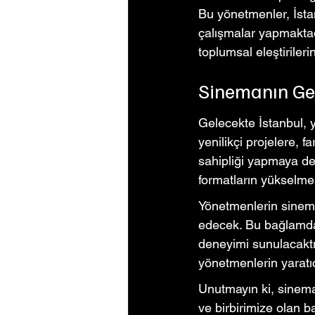
Bu yönetmenler, İstan
çalışmalar yapmaktadı
toplumsal eleştirileri
Sinemanın Gel
Gelecekte İstanbul, 
yenilikçi projelere, f
sahipliği yapmaya dev
formatların yükselmes
Yönetmenlerin sinema
edecek. Bu bağlamda, 
deneyimi sunulacaktı
yönetmenlerin yaratı
Unutmayın ki, sinema 
ve birbirimize olan ba