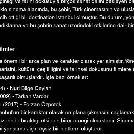
ginliği ve tarihi dokusuyla birçok sanat dalını besleyen bir
kle sinema alanında, bu şehir, Türk sinemasının ve ulusla
ercih ettiği bir destination istanbul olmuştur. Bu durum, yö
andıklarına ve bu şehrin sanat üzerindeki etkilerine dair bi
ilmler
de önemli bir arka plan ve karakter olarak yer almıştır. Yö
risini, kültürel çeşitliliğini ve tarihsel dokusunu filmlere
arılı olmuşlardır. İşte bazı örnekler:
4) - Nuri Bilge Ceylan
09) - Tarkan Vardar
sı (2017) - Ferzan Özpetek
anbul'un bir karakter olarak ön plana çıkmasını sağlama
zerinde bıraktığı etkilerin birer örneği olmaktadır. Sinema
i yansıtmak için eşsiz bir platform oluşturur.