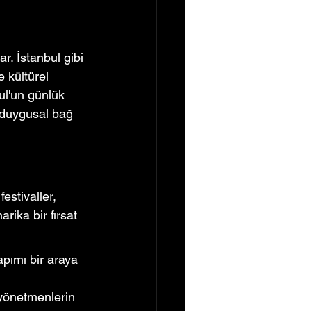
r. İstanbul gibi 
e kültürel 
ul'un günlük 
r duygusal bağ 
estivaller, 
rika bir fırsat 
apımı bir araya 
i yönetmenlerin 