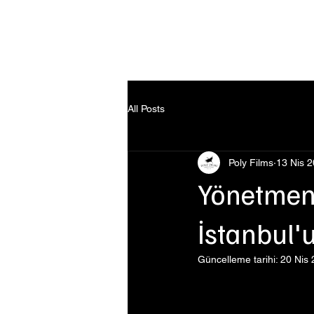
Ana Sayfa
All Posts
Poly Films
13 Nis 
Yönetmenl
İstanbul'
Güncelleme tarihi:
20 Nis