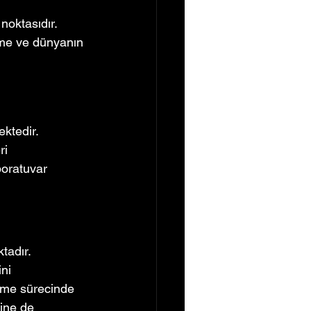
noktasıdır.
etme ve dünyanın 
ktedir. 
ri 
boratuvar 
tadır. 
ni 
leşme sürecinde 
mine de 