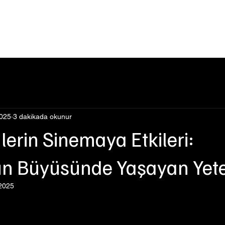
Events
Şimdi İzle
Hakkımızda
Podcast
Blog
2025
3 dakikada okunur
erin Sinemaya Etkileri:
un Büyüsünde Yaşayan Yet
 2025