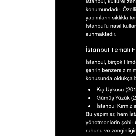
İstanbul, kültürel zen
konumundadır. Özelli
yapımların sıklıkla t
İstanbul'u nasıl kull
sunmaktadır.
İstanbul Temalı F
İstanbul, birçok film
şehrin benzersiz mima
konusunda oldukça baş
Kış Uykusu (201
Gümüş Yüzük (20
İstanbul Kırmızı
Bu yapımlar, hem İst
yönetmenlerin şehir ü
ruhunu ve zenginliğin