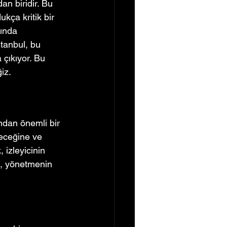
an biridir. Bu 
kça kritik bir 
sında 
stanbul, bu 
çıkıyor. Bu 
iz.
ndan önemli bir 
eceğine ve 
 izleyicinin 
e, yönetmenin 