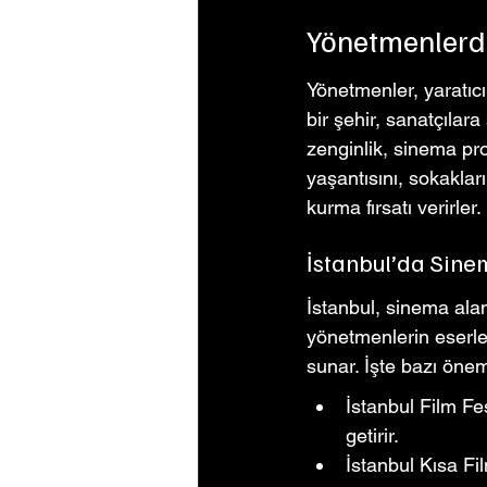
Yönetmenlerd
Yönetmenler, yaratıcıl
bir şehir, sanatçılara
zenginlik, sinema pro
yaşantısını, sokakları
kurma fırsatı verirler.
İstanbul’da Sinem
İstanbul, sinema alan
yönetmenlerin eserleri
sunar. İşte bazı öneml
İstanbul Film Fe
getirir.
İstanbul Kısa Fil