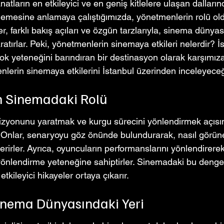
tların en etkileyici ve en geniş kitlelere ulaşan dallarınd
emesine anlamaya çalıştığımızda, yönetmenlerin rolü oldu
er, farklı bakış açıları ve özgün tarzlarıyla, sinema dünya
atırlar. Peki, yönetmenlerin sinemaya etkileri nelerdir? İ
k yeteneğini barındıran bir destinasyon olarak karşımıza 
nlerin sinemaya etkilerini İstanbul üzerinden inceleyeceğ
n Sinemadaki Rolü
vizyonunu yaratmak ve kurgu sürecini yönlendirmek açısı
 Onlar, senaryoyu göz önünde bulundurarak, nasıl görün
rirler. Ayrıca, oyuncuların performanslarını yönlendirerek,
 yönlendirme yeteneğine sahiptirler. Sinemadaki bu deng
etkileyici hikayeler ortaya çıkarır.
inema Dünyasındaki Yeri