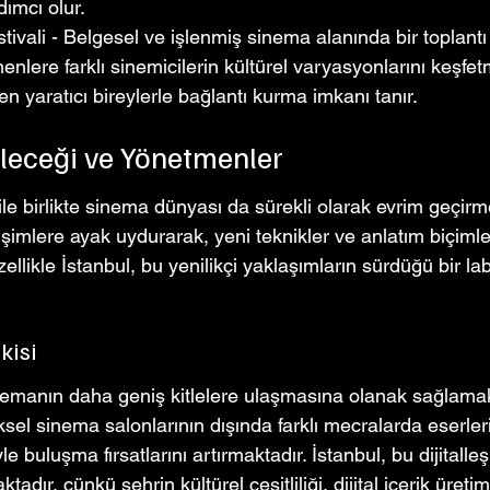
ımcı olur.
tivali - Belgesel ve işlenmiş sinema alanında bir toplantı 
menlere farklı sinemicilerin kültürel varyasyonlarını keşf
en yaratıcı bireylerle bağlantı kurma imkanı tanır.
leceği ve Yönetmenler
 ile birlikte sinema dünyası da sürekli olarak evrim geçirme
imlere ayak uydurarak, yeni teknikler ve anlatım biçimle
zellikle İstanbul, bu yenilikçi yaklaşımların sürdüğü bir la
kisi
sinemanın daha geniş kitlelere ulaşmasına olanak sağlamak
el sinema salonlarının dışında farklı mecralarda eserleri
yle buluşma fırsatlarını artırmaktadır. İstanbul, bu dijital
tadır, çünkü şehrin kültürel çeşitliliği, dijital içerik üreti