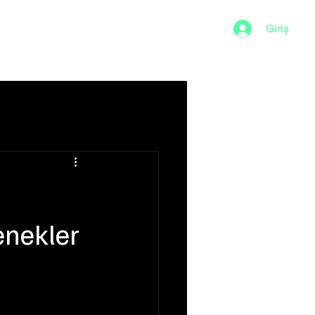
Giriş
Sığ Su
enekler