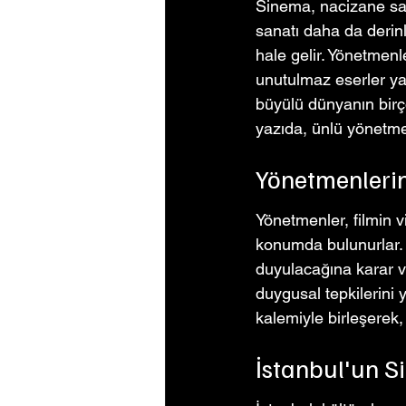
Sinema, nacizane sana
sanatı daha da derinl
hale gelir. Yönetmenl
unutulmaz eserler yar
büyülü dünyanın birço
yazıda, ünlü yönetme
Yönetmenleri
Yönetmenler, filmin 
konumda bulunurlar.
duyulacağına karar ve
duygusal tepkilerini
kalemiyle birleşerek, 
İstanbul'un S