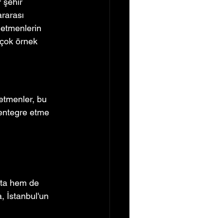
 şehir 
rarası 
netmenlerin 
rçok örnek 
netmenler, bu 
 entegre etme 
kta hem de 
, İstanbul'un 