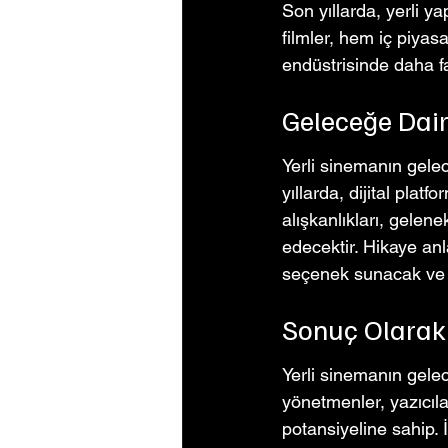
Son yıllarda, yerli ya
filmler, hem iç piya
endüstrisinde daha fa
Geleceğe Dai
Yerli sinemanın gele
yıllarda, dijital plat
alışkanlıkları, gele
edecektir. Hikaye anla
seçenek sunacak ve ye
Sonuç Olarak
Yerli sinemanın gele
yönetmenler, yazıcıl
potansiyeline sahip.