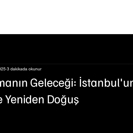
Events
Şimdi İzle
Hakkımızda
Podcast
Blog
025
3 dakikada okunur
emanın Geleceği: İstanbul'u
e Yeniden Doğuş