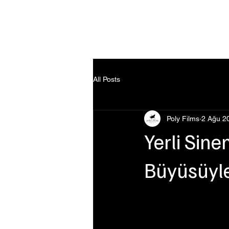
Ana Sayfa
All Posts
Poly Films
2 Ağu 2
Yerli Sin
Büyüsüyl