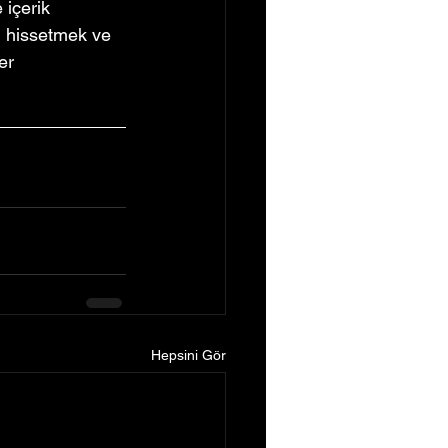
içerik 
ü hissetmek ve 
er 
Hepsini Gör