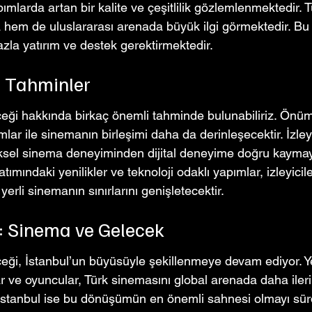
pımlarda artan bir kalite ve çeşitlilik gözlemlenmektedir. 
sa hem de uluslararası arenada büyük ilgi görmektedir. B
zla yatırım ve destek gerektirmektedir.
r Tahminler
ceği hakkında birkaç önemli tahminde bulunabiliriz. Önü
formlar ile sinemanın birleşimi daha da derinleşecektir. İzley
neksel sinema deneyiminden dijital deneyime doğru kaym
tımındaki yenilikler ve teknoloji odaklı yapımlar, izleyicil
rli sinemanın sınırlarını genişletecektir.
: Sinema ve Gelecek
ceği, İstanbul’un büyüsüyle şekillenmeye devam ediyor. Ye
ar ve oyuncular, Türk sinemasını global arenada daha iler
 İstanbul ise bu dönüşümün en önemli sahnesi olmayı sürdü