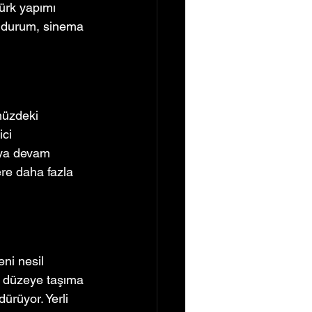
Türk yapımı 
u durum, sinema 
müzdeki 
ici 
aya devam 
ere daha fazla 
ni nesil 
i düzeye taşıma 
rüyor. Yerli 