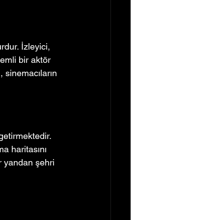
dur. İzleyici, 
mli bir aktör 
i, sinemacıların 
etirmektedir. 
ma haritasını 
r yandan şehri 