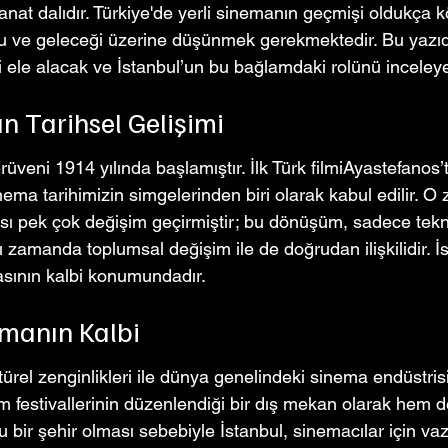
anat dalıdır. Türkiye'de yerli sinemanın geçmişi oldukça k
ve geleceği üzerine düşünmek gerekmektedir. Bu yazıda
 ele alacak ve İstanbul’un bu bağlamdaki rolünü inceley
n Tarihsel Gelişimi
üveni 1914 yılında başlamıştır. İlk Türk filmiAyastefanos’
sinema tarihimizin simgelerinden biri olarak kabul edilir. 
ı pek çok değişim geçirmiştir; bu dönüşüm, sadece tekno
nı zamanda toplumsal değişim ile de doğrudan ilişkilidir. İ
sının kalbi konumundadır.
emanın Kalbi
ltürel zenginlikleri ile dünya genelindeki sinema endüstris
lm festivallerinin düzenlendiği bir dış mekan olarak hem de
u bir şehir olması sebebiyle İstanbul, sinemacılar için va