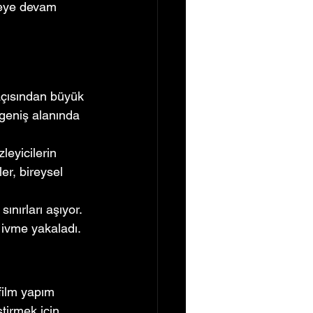
meye devam 
a açısından büyük 
 geniş alanında 
leyicilerin 
er, bireysel 
ınırları aşıyor. 
 ivme yakaladı.
film yapım 
tirmek için 