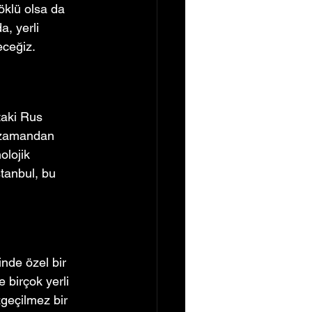
öklü olsa da 
, yerli 
eceğiz.
taki Rus 
O zamandan 
lojik 
stanbul, bu 
inde özel bir 
 birçok yerli 
zgeçilmez bir 