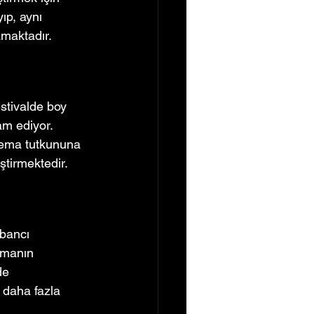
ıp, aynı 
amaktadır.
stivalde boy 
am ediyor. 
inema tutkununa 
ştirmektedir.
abancı 
emanın 
de 
 daha fazla 