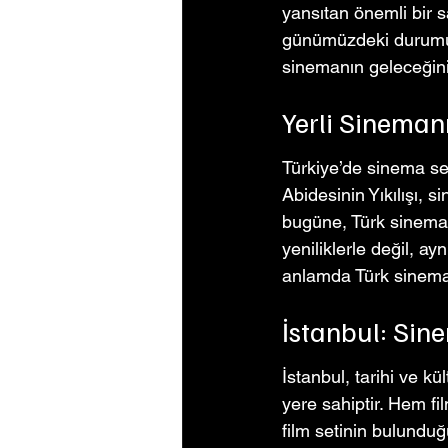
yansıtan önemli bir s
günümüzdeki durumu 
sinemanın geleceğini
Yerli Sinemanı
Türkiye’de sinema ser
Abidesinin Yıkılışı, 
bugüne, Türk sinemas
yeniliklerle değil, ay
anlamda Türk sinema
İstanbul: Sin
İstanbul, tarihi ve kü
yere sahiptir. Hem fi
film setinin bulunduğ