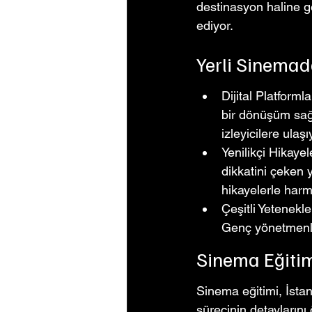
destinasyon haline g
ediyor.
Yerli Sinemad
Dijital Platforml
bir dönüşüm sağla
izleyicilere ulaşı
Yenilikçi Hikaye
dikkatini çeken 
hikayelerle harm
Çeşitli Yetenekle
Genç yönetmenle
Sinema Eğitim
Sinema eğitimi, İsta
sürecinin detaylarını