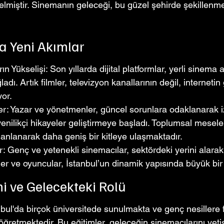
elmiştir. Sinemanın geleceği, bu güzel şehirde şekillen
a Yeni Akımlar
arın Yükselişi: Son yıllarda dijital platformlar, yerli sinem
dı. Artık filmler, televizyon kanallarının değil, internetin
yor.
ler: Yazar ve yönetmenler, güncel sorunlara odaklanarak iz
yenilikçi hikayeler geliştirmeye başladı. Toplumsal meselel
anlanarak daha geniş bir kitleye ulaşmaktadır.
r: Genç ve yetenekli sinemacılar, sektördeki yerini alarak s
r ve oyuncular, İstanbul’un dinamik yapısında büyük bir
i ve Gelecekteki Rolü
nbul'da birçok üniversitede sunulmakta ve genç nesillere 
 öğretmektedir. Bu eğitimler, geleceğin sinemacılarını yetiş