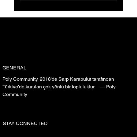
Sığ Su (Shallow Water) Ön Gösterimi
Gerçekleştirildi: Filmin Yeni Yolculuğu
GENERAL
Poly Community, 2018'de Sarp Karabulut tarafından
Türkiye'de kurulan çok yönlü bir topluluktur. — Poly
Community
STAY CONNECTED