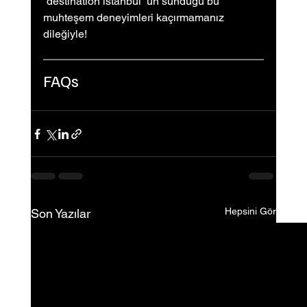
“destination istanbul” un sunduğu bu 
muhteşem deneyimleri kaçırmamanız 
dileğiyle!
FAQs
Hepsini Gör
Son Yazılar