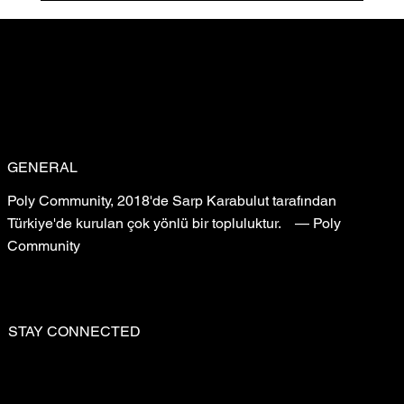
Sığ Su (Shallow Water) Ön Gösterimi
Gerçekleştirildi: Filmin Yeni Yolculuğu
GENERAL
Poly Community, 2018'de Sarp Karabulut tarafından
Türkiye'de kurulan çok yönlü bir topluluktur. — Poly
Community
STAY CONNECTED