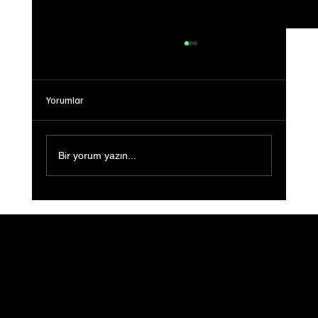
Yorumlar
Bir yorum yazın...
Sığ Su (Shallow Water) Ön Gösterimi
Gerçekleştirildi: Filmin Yeni Yolculuğu