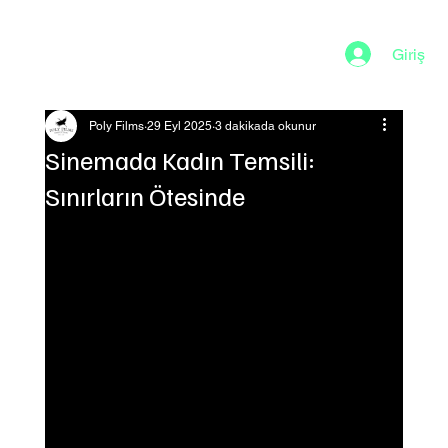
Giriş
Poly Films
29 Eyl 2025
3 dakikada okunur
Sinemada Kadın Temsili:
Sınırların Ötesinde