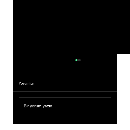
Yorumlar
Bir yorum yazın...
Sığ Su (Shallow Water) Ön Gösterimi