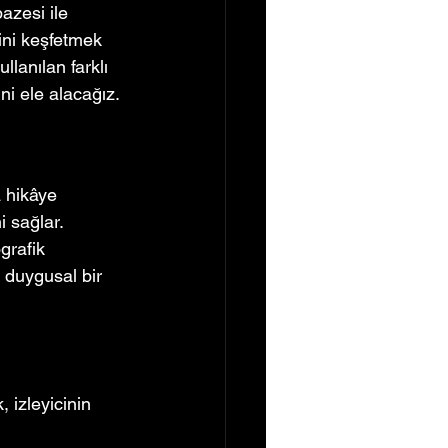
azesi ile 
rini keşfetmek 
anılan farklı 
ini ele alacağız.
a hikâye 
i sağlar. 
grafik 
e duygusal bir 
 izleyicinin 