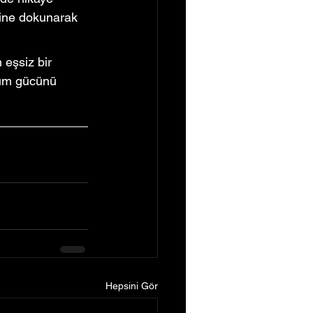
lbine dokunarak 
 eşsiz bir 
tım gücünü 
Hepsini Gör