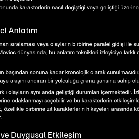
nunda karakterlerin nasıl değiştiği veya geliştiği üzerine 
lel Anlatım
n sıralaması veya olayların birbirine paralel gidişi ile 
 Movies dünyasında, bu anlatım teknikleri izleyiciye farklı
arın başından sonuna kadar kronolojik olarak sunulmasıdır.
kaye akışını andıran bir yolculuğa çıkma şansına sahip olu
klı olayların aynı anda geliştiği durumları içermektedir. İzle
erine odaklanmayı seçebilir ve bu karakterlerin etkileşim
k, özellikle birbirine zıt karakterlerin hikayeleri arasında k
.
si ve Duygusal Etkileşim