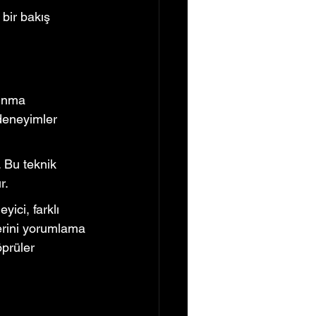
bir bakış 
sunma 
 deneyimler 
 Bu teknik 
r.
yici, farklı 
lerini yorumlama 
öprüler 