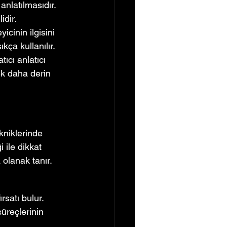
nlatılmasıdır. 
idir.
cinin ilgisini 
kça kullanılır.
tıcı anlatıcı 
rek daha derin 
kniklerinde 
i ile dikkat 
olanak tanır.
rsatı bulur.
süreçlerinin 