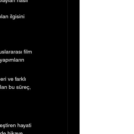
ayları nasıl 
an ilgisini 
slararası film 
 yapımların 
ri ve farklı 
ılan bu süreç, 
eştiren hayati 
lde hikaye 