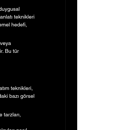
 duygusal 
anlatı teknikleri 
temel hedefi, 
 veya 
r. Bu tür 
tım teknikleri, 
daki bazı görsel 
tarzları, 