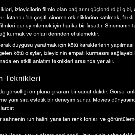
leri, izleyicilerin filmle olan bağlarını güçlendirdiği gibi,
rır. İstanbul’da çeşitli sinema etkinliklerine katılmak, farklı 
filmleri deneyimlemek için harika bir fırsattır. Sinemanın 
 bağ kurmak ve onları derinden etkilemektir.
merak duygusu yaratmak için kötü karakterlerin yapılması
elen kötü olaylar, izleyicinin empati kurmasını sağlayabili
ada en etkili anlatım teknikleri arasında yer alır.
m Teknikleri
görselliği ön plana çıkaran bir sanat dalıdır. Görsel anla
dirme yanı sıra estetik bir deneyim sunar. Movies dünyasın
lardır:
 sahnenin ruh halini yansıtan renk tonları ve görüntüleme 