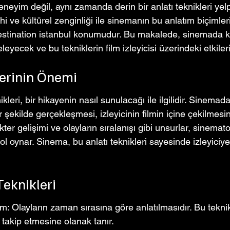
deneyim değil, aynı zamanda derin bir anlatı teknikleri yelp
ihi ve kültürel zenginliği ile sinemanın bu anlatım biçimle
stination istanbul konumudur. Bu makalede, sinemada kull
celeyecek ve bu tekniklerin film izleyicisi üzerindeki etkiler
lerinin Önemi
leri, bir hikayenin nasıl sunulacağı ile ilgilidir. Sinemad
ir şekilde gerçekleşmesi, izleyicinin filmin içine çekilmesin
r gelişimi ve olayların sıralanışı gibi unsurlar, sinemato
rol oynar. Sinema, bu anlatı teknikleri sayesinde izleyiciy
Teknikleri
m: Olayların zaman sırasına göre anlatılmasıdır. Bu teknik,
 takip etmesine olanak tanır.