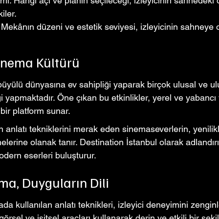
i: Hangi açı ve planın seçileceği, izleyicinin sahnedeki ol
iler.
Mekânın düzeni ve estetik seviyesi, izleyicinin sahneye ol
inema Kültürü
üyülü dünyasına ev sahipliği yaparak birçok ulusal ve ulu
iği yapmaktadır. Öne çıkan bu etkinlikler, yerel ve yabancı
bir platform sunar.
rin anlatı tekniklerini merak eden sinemaseverlerin, yenilikle
melerine olanak tanır. Destination İstanbul olarak adlandır
dern eserleri buluşturur.
ma, Duyguların Dili
a kullanılan anlatı teknikleri, izleyici deneyimini zenginl
örsel ve işitsel araçları kullanarak derin ve etkili bir şeki