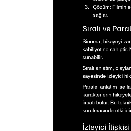
Çözüm: Filmin so
sağlar.
Sıralı ve Para
Sinema, hikayeyi zama
kabiliyetine sahiptir.
sunabilir.
Sıralı anlatım, olayl
sayesinde izleyici hi
Paralel anlatım ise far
karakterlerin hikayel
fırsatı bulur. Bu tekni
kurulmasında etkilidir
İzleyici İlişki