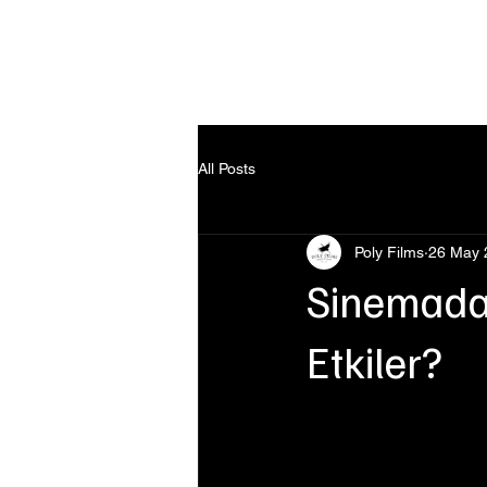
Ana Sayfa
All Posts
Poly Films
26 May 
Sinemada A
Etkiler?