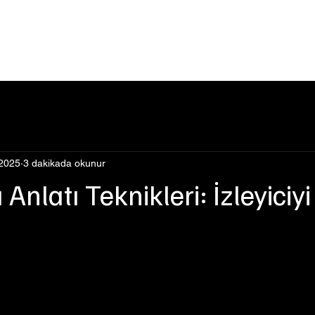
Events
Şimdi İzle
Hakkımızda
Podcast
Blog
2025
3 dakikada okunur
nlatı Teknikleri: İzleyiciyi