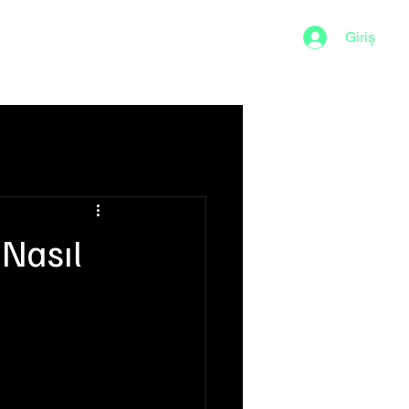
Giriş
Sığ Su
 Nasıl