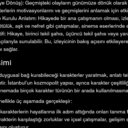
ye Dönüş): Geçmişteki olayların günümüze dönük olarak a
erlerin motivasyonlarını ve geçmişlerini anlamak için etkil
Kurulu Anlatım: Hikayede bir ana çatışmanın olması, izleyi
kötülük, aşk ve nefret gibi çatışmalar, sinema eserlerinde sı
ifi: Hikaye, birinci tekil şahıs, üçüncü tekil şahıs veya yara
açılarıyla sunulabilir. Bu, izleyicinin bakış açısını etkileye
ı sağlar.
şimi
n duygusal bağ kurabileceği karakterler yaratmak, anlatı te
tir. İstanbul’un kozmopolit yapısı, ayrıca karakter çeşitliliğ
nemada birçok karakter türünün bir arada kullanılmasına 
enellikle üç aşamada gerçekleşir:
 karakterlerin hayatlarına ilk adım attığında onları tanıma fı
kterin karşılaştığı zorluklar ve içsel çatışmalar, gelişim 
ını oluşturur.