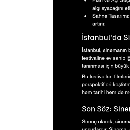
Plan ve Açı Seçim
algılayacağını etk
Sahne Tasarımı: 
artırır.
İstanbul'da S
İstanbul, sinemanın b
festivaline ev sahipl
tanınması için büyük 
Bu festivaller, filmle
perspektifleri keşfet
hem tarihi hem de mo
Son Söz: Sine
Sonuç olarak, sinemad
unsurlardır. Sinema, g