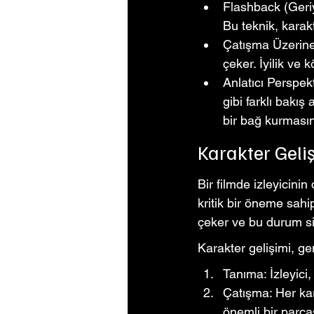
Flashback (Geri
Bu teknik, karakt
Çatışma Üzerine 
çeker. İyilik ve 
Anlatıcı Perspekt
gibi farklı bakış 
bir bağ kurmasın
Karakter Geli
Bir filmde izleyicini
kritik bir öneme sahip
çeker ve bu durum si
Karakter gelişimi, g
Tanıma: İzleyici,
Çatışma: Her kara
önemli bir parças