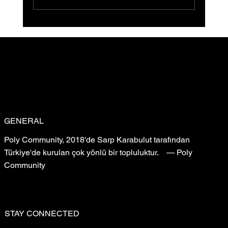
Sığ Su (Shallow Water) Ön Gösterimi
Gerçekleştirildi: Filmin Yeni Yolculuğu
GENERAL
Poly Community, 2018'de Sarp Karabulut tarafından
Türkiye'de kurulan çok yönlü bir topluluktur. — Poly
Community
STAY CONNECTED