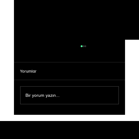
Yorumlar
Bir yorum yazın...
Sığ Su (Shallow Water) Ön Gösterimi
Gerçekleştirildi: Filmin Yeni Yolculuğu