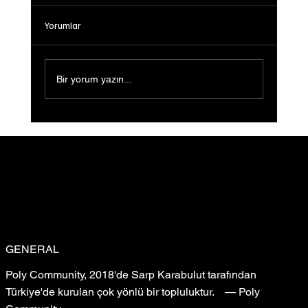
Yorumlar
Bir yorum yazın...
Sığ Su (Shallow Water) Ön Gösterimi
Gerçekleştirildi: Filmin Yeni Yolculuğu
GENERAL
Poly Community, 2018'de Sarp Karabulut tarafından
Türkiye'de kurulan çok yönlü bir topluluktur. — Poly