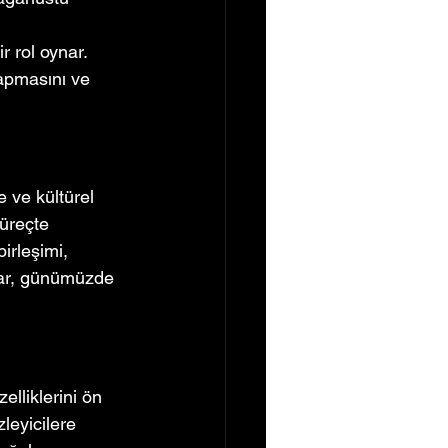
r rol oynar. 
apmasını ve 
e ve kültürel 
süreçte 
irleşimi, 
lar, günümüzde 
elliklerini ön 
leyicilere 