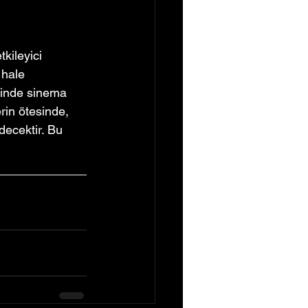
kileyici 
 hale 
esinde sinema 
rin ötesinde, 
ecektir. Bu 