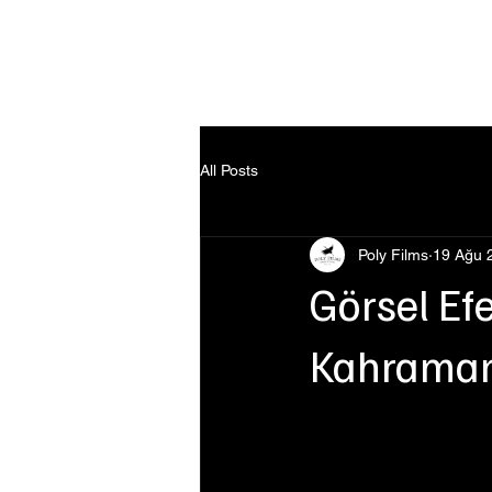
Ana Sayfa
All Posts
Poly Films
19 Ağu 
Görsel Ef
Kahraman