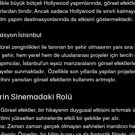
llikle büyük bütçeli Hollywood yapımlarında, görsel efektle
ardan biridir. Ancak sadece Hollywood ile sınırlı kalmay
film yapım destinasyonlarında da etkisini göstermektedir.
asyon İstanbul
türel zenginlikleri ile tanınan bir şehir olmasının yanı sıra 
 şehir, hem yerel hem de uluslararası projeler için tercih 
pımcılar, İstanbul'un eşsiz manzaralarını görsel efektlerle 
kayeler sunmaktadır.  Özellikle son yıllarda yapılan projele
rihini yansıtan görsel efektlerin kullanımı artmıştır.
erin Sinemadaki Rolü
Görsel efektler, bir hikayenin duygusal etkisini artırmak içi
limi yükselten sahnelerde etkili bir şekilde yer alır.
ma: Zaman zaman gerçek olmayan sahneleri inandırıcı hal
ullanılır. Örneğin, bir bilim kurgu ya da fantastik filmde, o