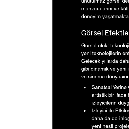
unutulmaz görsel den
manzaralarını ve kültü
deneyim yaşatmaktad
Görsel Efektle
Görsel efekt teknoloj
yeni teknolojilerin en
Gelecek yıllarda daha 
gibi dinamik ve yenil
ve sinema dünyasında
Sanatsal Yerine 
artistik bir ifade
izleyicilerin duy
İzleyici ile Etkil
daha da derinleşm
yeni nesil projele