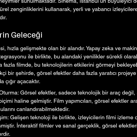
eyimler sunulmaktadır. Sinema, İstanbul’un büyüleyici d
rel zenginliklerini kullanarak, yerli ve yabancı izleyicilere 
ır.
rin Geleceği
isi, hızla gelişmekte olan bir alandır. Yapay zeka ve makin
tegrasyonu ile birlikte, bu alandaki yenilikler sürekli olara
fazla filmde, bu teknolojilerin etkilerini görmeyi bekleyebi
ikçi bir şehirde, görsel efektler daha fazla yaratıcı projey
 çığır açacaktır.
Oturma: Görsel efektler, sadece teknolojik bir araç değil
 biçimi haline gelmiştir. Film yapımcıları, görsel efektler ara
gularını canlandırabilmektedir.
eşim: Gelişen teknoloji ile birlikte, izleyicilerin filmi izleme
iştir. İnteraktif filmler ve sanal gerçeklik, görsel efektle
rdir.