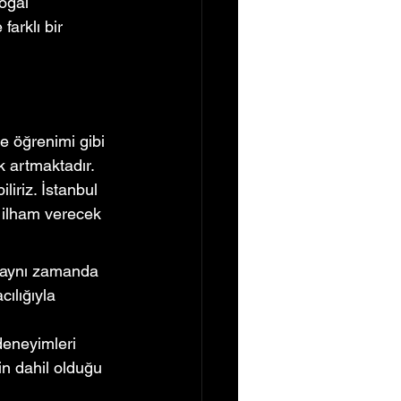
oğal 
farklı bir 
e öğrenimi gibi 
k artmaktadır. 
liriz. İstanbul 
e ilham verecek 
, aynı zamanda 
cılığıyla 
 deneyimleri 
rin dahil olduğu 