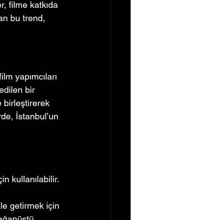
r, filme katkıda 
an bu trend, 
film yapımcıları 
edilen bir 
birleştirerek 
rde, İstanbul’un 
n kullanılabilir. 
e getirmek için 
lağanüstü 