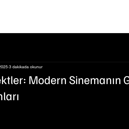
Events
Şimdi İzle
Hakkımızda
Podcast
Blog
2025
3 dakikada okunur
ektler: Modern Sinemanın G
ları