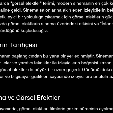
llarda "görsel efektler" terimi, modern sinemanın en çok 
aline geldi. Sinema salonlarına akın eden izleyicilerin bekl
etkileyici bir yolculuğa çıkarmak için görsel efektlerin g
zda görsel efektlerin sinema üzerindeki etkisini ve "İstanbu
ştürdüğünü keşfedeceğiz.
rin Tarihçesi
manın başlangıcından bu yana bir yer edinmiştir. Sinemanı
leler ve yaratıcı teknikler ile izleyicilerin beğenisi kazanı
, görsel efektler de büyük bir evrim geçirdi. Günümüzdeki s
tler ve bilgisayar grafikleri sayesinde izleyicilere unutulm
 ve Görsel Efektler
ında, görsel efektler, filmlerin çekim sürecinin ayrılma