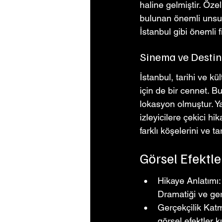
haline gelmiştir. Öze
bulunan önemli unsurl
İstanbul gibi önemli 
Sinema ve Destin
İstanbul, tarihi ve kül
için de bir cennet. Bu
lokasyon olmuştur. Ya
izleyicilere çekici hi
farklı köşelerini ve ta
Görsel Efektl
Hikaye Anlatımı: 
Dramatiği ve geri
Gerçekçilik Kat
görsel efektler k