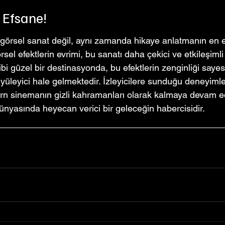
 Efsane!
 görsel sanat değil, aynı zamanda hikaye anlatmanın en et
örsel efektlerin evrimi, bu sanatı daha çekici ve etkileşimli
 gibi güzel bir destinasyonda, bu efektlerin zenginliği say
yüleyici hale gelmektedir. İzleyicilere sunduğu deneyimle
ern sinemanın gizli kahramanları olarak kalmaya devam ed
ünyasında heyecan verici bir geleceğin habercisidir.