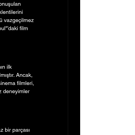
konuşulan 
entilerini 
ücü vazgeçilmez 
l"’daki film 
n ilk 
lmıştır. Ancak, 
inema filmleri, 
az deneyimler 
z bir parçası 