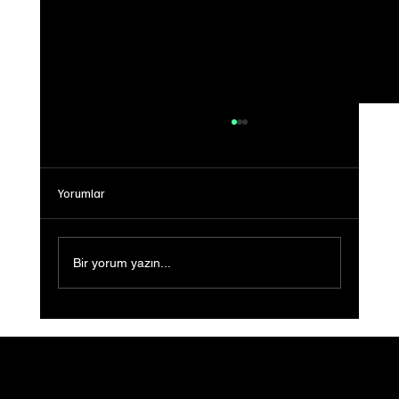
Yorumlar
Bir yorum yazın...
Sığ Su (Shallow Water) Ön Gösterimi
Gerçekleştirildi: Filmin Yeni Yolculuğu