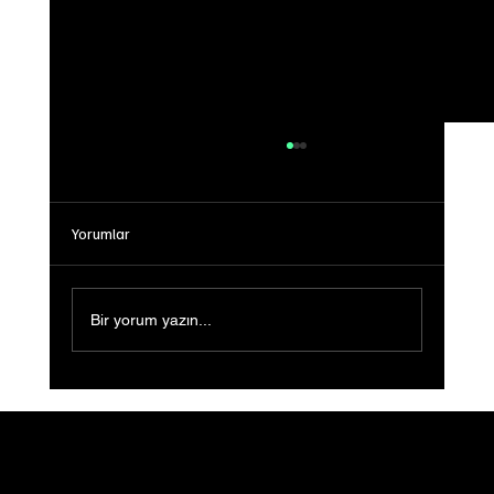
Yorumlar
Bir yorum yazın...
Sığ Su (Shallow Water) Ön Gösterimi
Gerçekleştirildi: Filmin Yeni Yolculuğu