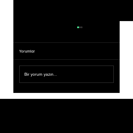
Yorumlar
Bir yorum yazın...
Sığ Su (Shallow Water) Ön Gösterimi
Gerçekleştirildi: Filmin Yeni Yolculuğu