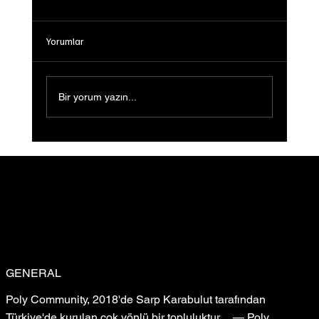
Yorumlar
Bir yorum yazın...
Sığ Su (Shallow Water) Ön Gösterimi
Gerçekleştirildi: Filmin Yeni Yolculuğu
GENERAL
Poly Community, 2018'de Sarp Karabulut tarafından
Türkiye'de kurulan çok yönlü bir topluluktur. — Poly