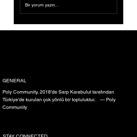
Bir yorum yazın...
Sığ Su (Shallow Water) Ön Gösterimi
Gerçekleştirildi: Filmin Yeni Yolculuğu
GENERAL
Poly Community, 2018'de Sarp Karabulut tarafından
Türkiye'de kurulan çok yönlü bir topluluktur. — Poly
Community
STAY CONNECTED