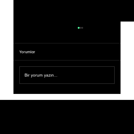
Yorumlar
Bir yorum yazın...
Sığ Su (Shallow Water) Ön Gösterimi
Gerçekleştirildi: Filmin Yeni Yolculuğu