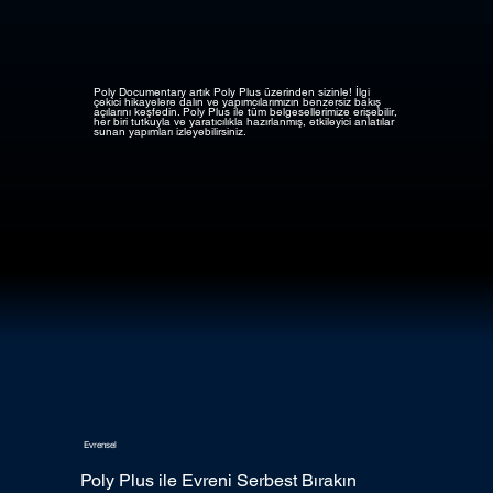
Poly Documentary artık Poly Plus üzerinden sizinle! İlgi
çekici hikayelere dalın ve yapımcılarımızın benzersiz bakış
açılarını keşfedin. Poly Plus ile tüm belgesellerimize erişebilir,
her biri tutkuyla ve yaratıcılıkla hazırlanmış, etkileyici anlatılar
sunan yapımları izleyebilirsiniz.
Evrensel
Poly Plus ile Evreni Serbest Bırakın