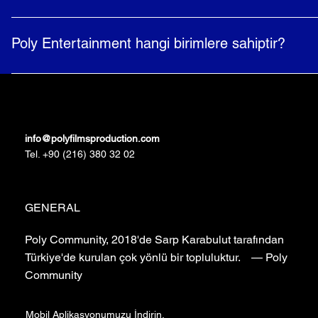
anlamıyla kapsamlı bir servis sunar.
Sanata ve sinemaya ilgi duyuyorsanız, Poly Entertainment t
başvurun! Projelerimize katılım şartları değişiklik gösterebilir
Poly Entertainment hangi birimlere sahiptir?
şekilde sergileyin. Aşağıdaki link üzerinden hemen katılın:
https://docs.google.com/forms/d/1OTeyN2K3Jdt30RiV_vj
Poly Entertainment, Poly Films Production, Poly Sound Studi
Hayallerinizi gerçeğe dönüştürmek için sizi bekliyoruz!
Max, Poly Publishing House, Poly TV, Poly Plus, SK Productio
Cinema Formation ve Türkiye Bağımsız Sinema Oluşumu gibi b
bünyesinde barındırır.
info@polyfilmsproduction.com
Tel. +90 (216) 380 32 02
GENERAL
Poly Community, 2018'de Sarp Karabulut tarafından
Türkiye'de kurulan çok yönlü bir topluluktur. — Poly
Community
Mobil Aplikasyonumuzu İndirin.