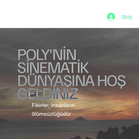
Giriş
POLY'NİN
SİNEMATİK
DÜNYASINA HOŞ
GELDİNİZ
Fikirler, insanların
ölümsüzlüğüdür