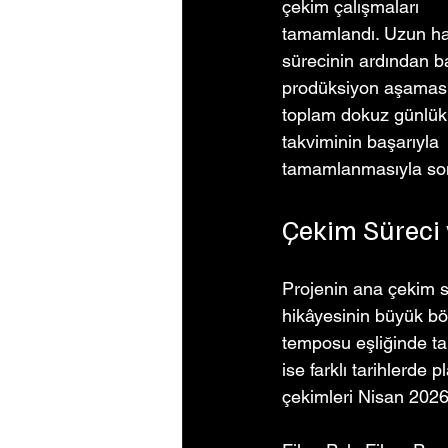
çekim çalışmaları 
tamamlandı. Uzun haz
sürecinin ardından b
prodüksiyon aşaması
toplam dokuz günlük
takviminin başarıyla 
tamamlanmasıyla son
Çekim Süreci 
Projenin ana çekim s
hikâyesinin büyük böl
temposu eşliğinde ta
ise farklı tarihlerde
çekimleri Nisan 202