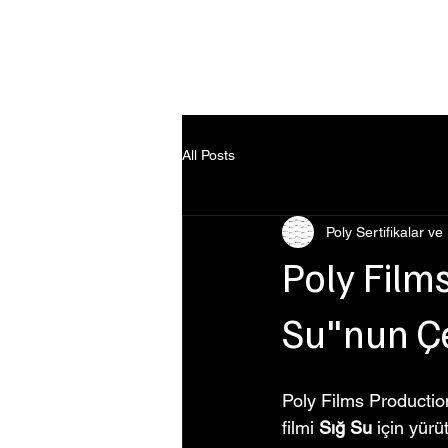
Ana Sayfa
All Posts
Poly Sertifikalar ve
Poly Films
Su"nun Ç
Poly Films Production
filmi 
Sığ Su
 için yürü