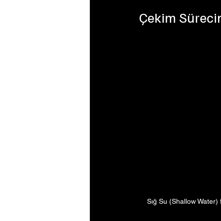
Çekim Sürecin
Sığ Su (Shallow Water) f