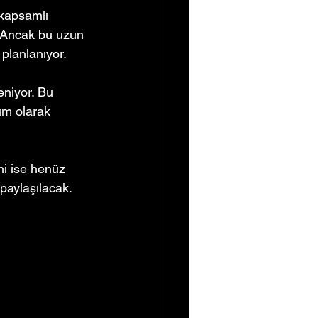
 kapsamlı 
. Ancak bu uzun 
 planlanıyor.
eniyor. Bu 
dım olarak 
hi ise henüz 
 paylaşılacak.