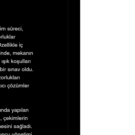
im süreci, 
rluklar 
zellikle iç 
inde, mekanın 
 ışık koşulları 
bir sınav oldu. 
orlukları 
ıcı çözümler 
ında yapılan 
, çekimlerin 
esini sağladı. 
uncu yönetimi 