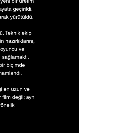
yeni bir üretim 
ata geçirildi. 
arak yürütüldü.
ü. Teknik ekip 
hazırlıklarını, 
, oyuncu ve 
i sağlamaktı. 
bir biçimde 
amamlandı.
ği en uzun ve 
film değil; aynı 
yönelik 