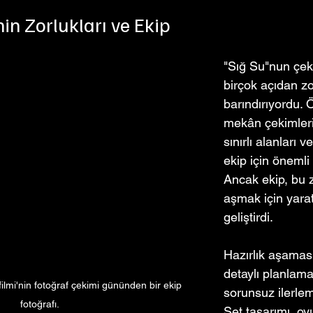
in Zorlukları ve Ekip
"Sığ Su"nun çek
birçok açıdan zo
barındırıyordu. Ö
mekân çekimler
sınırlı alanları ve
ekip için önemli 
Ancak ekip, bu z
aşmak için yarat
geliştirdi.
Hazırlık aşamas
detaylı planlama
ilmi'nin fotoğraf çekimi gününden bir ekip 
sorunsuz ilerlem
fotoğrafı.
Set tasarımı, oy