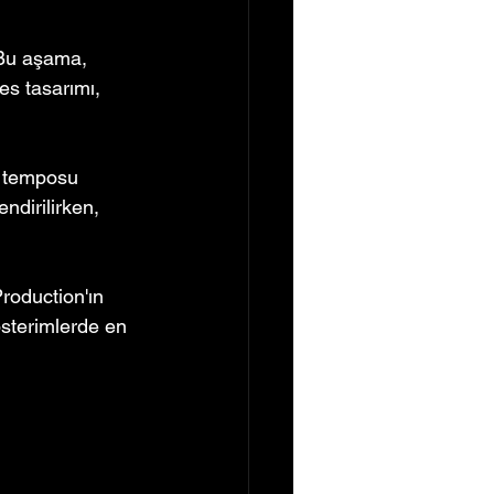
 Bu aşama, 
es tasarımı, 
ve temposu 
ndirilirken, 
roduction'ın 
österimlerde en 