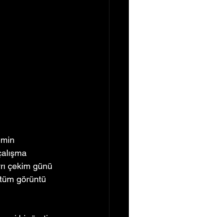
lmin 
çalışma 
yrı çekim günü 
 tüm görüntü 