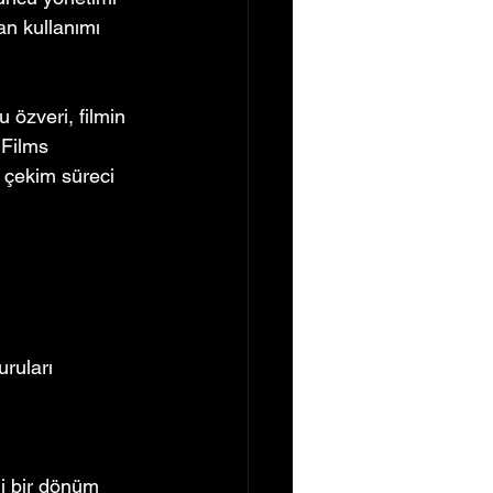
n kullanımı 
 özveri, filmin 
 Films 
r çekim süreci 
uruları 
i bir dönüm 