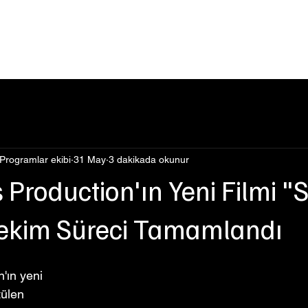
Events
Şimdi İzle
Hakkımızda
Podcast
Blog
 Programlar ekibi
31 May
3 dakikada okunur
 Production'ın Yeni Filmi "
ekim Süreci Tamamlandı
'ın yeni 
tülen 