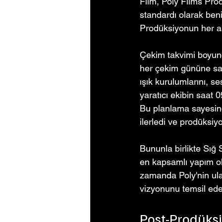
Film, Poly Films Prod
standardı olarak ben
Prodüksiyonun her aş
Çekim takvimi boyunca
her çekim gününe saat
ışık kurulumlarını, s
yaratıcı ekibin saat 
Bu planlama sayesind
ilerledi ve prodüksi
Bununla birlikte Sığ 
en kapsamlı yapım ola
zamanda Poly'nin ulaş
vizyonunu temsil eden
Post-Prodüks