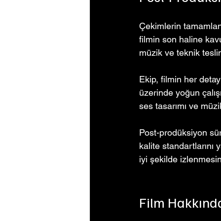
Çekimlerin tamamlanm
filmin son haline kav
müzik ve teknik tesli
Ekip, filmin her detay
üzerinde yoğun çalışm
ses tasarımı ve müzik
Post-prodüksiyon süre
kalite standartlarını
iyi şekilde izlenmesi
Film Hakkında