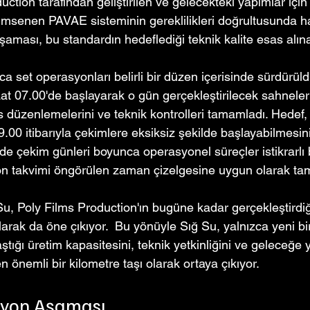
uction tarafından geliştirilen ve gelecekteki yapımlar için 
imsenen PAVAE sisteminin gereklilikleri doğrultusunda hay
aması, bu standardın hedeflediği teknik kalite esas alın
 set operasyonları belirli bir düzen içerisinde sürdürüld
 07.00'de başlayarak o gün gerçekleştirilecek sahnelerin 
es düzenlemelerini ve teknik kontrolleri tamamladı. Hedef
09.00 itibarıyla çekimlere eksiksiz şekilde başlayabilmesin
e çekim günleri boyunca operasyonel süreçler istikrarlı 
yon takvimi öngörülen zaman çizelgesine uygun olarak t
Su, Poly Films Production'ın bugüne kadar gerçekleştirdi
rak da öne çıkıyor.  Bu yönüyle Sığ Su, yalnızca yeni bir 
tığı üretim kapasitesini, teknik yetkinliğini ve geleceğe 
 önemli bir kilometre taşı olarak ortaya çıkıyor.
iyon Aşaması