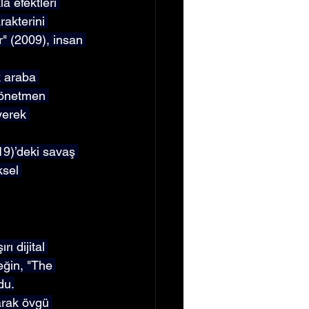
a efektleri 
akterini 
r" (2009), insan 
 araba 
yönetmen 
yerek 
19)’deki savaş 
ksel 
ı dijital 
eğin, "The 
du.
narak övgü 