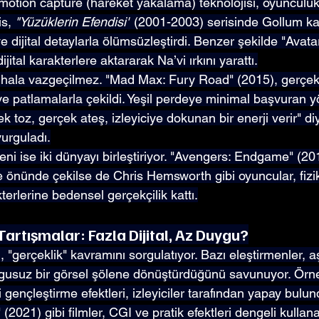
motion capture (hareket yakalama) teknolojisi, oyunculukl
s, 
"Yüzüklerin Efendisi"
 (2001-2003) serisinde Gollum kar
e dijital detaylarla ölümsüzleştirdi. Benzer şekilde "Avata
jital karakterlere aktararak Na’vi ırkını yarattı.
r hala vazgeçilmez. "Mad Max: Fury Road" (2015), gerçek
e patlamalarla çekildi. Yeşil perdeye minimal başvuran 
k toz, gerçek ateş, izleyiciye dokunan bir enerji verir" di
vurguladı.
ni ise iki dünyayı birleştiriyor. "Avengers: Endgame" (20
e önünde çekilse de Chris Hemsworth gibi oyuncular, fizi
erlerine bedensel gerçekçilik kattı.
 Tartışmalar: Fazla Dijital, Az Duygu?
"gerçeklik" kavramını sorgulatıyor. Bazı eleştirmenler, aşır
duygusuz bir görsel şölene dönüştürdüğünü savunuyor. Örn
 gençleştirme efektleri, izleyiciler tarafından yapay bulun
 (2021) gibi filmler, CGI ve pratik efektleri dengeli kulla