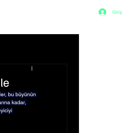
Giriş
Sığ Su
ale
ler, bu büyünün 
rına kadar, 
yiciyi 