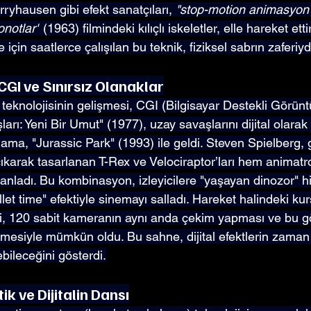
hausen gibi efekt sanatçıları, 
"stop-motion animasyon
notlar"
 (1963) filmindeki kılıçlı iskeletler, elle hareket ett
e için saatlerce çalışılan bu teknik, fiziksel sabrın zaferiyd
 CGI ve Sınırsız Olanaklar
 teknolojisinin gelişmesi, CGI (Bilgisayar Destekli Görünt
şları: Yeni Bir Umut" (1977), uzay savaşlarını dijital olarak 
tlama, "Jurassic Park" (1993) ile geldi. Steven Spielberg,
çıkarak tasarlanan T-Rex ve Velociraptor’ları hem animatr
nladı. Bu kombinasyon, izleyicilere "yaşayan dinozor" his
llet time" efektiyle sinemayı salladı. Hareket halindeki ku
, 120 sabit kameranın aynı anda çekim yapması ve bu gö
rilmesiyle mümkün oldu. Bu sahne, dijital efektlerin zama
rebileceğini gösterdi.
tik ve Dijitalin Dansı