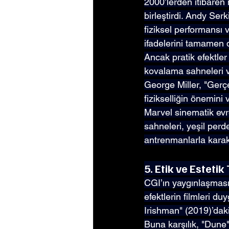
2000’lerden itibaren 
birleştirdi. Andy Serki
fiziksel performansı v
ifadelerini tamamen di
Ancak pratik efektle
kovalama sahneleri v
George Miller, "Gerçe
fizikselliğin önemini 
Marvel sinematik evre
sahneleri, yeşil perd
antrenmanlarla karakt
5. Etik ve Estetik
CGI’ın yaygınlaşması, 
efektlerin filmleri 
Irishman" (2019)’daki
Buna karşılık, "Dune"