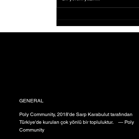
Sığ Su (Shallow Water) filminin
Sinematek Gösterimi Sonrası
İlk Yorumları
GENERAL
Poly Community, 2018'de Sarp Karabulut tarafından
Türkiye'de kurulan çok yönlü bir topluluktur. — Poly
Community