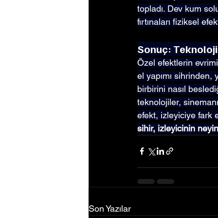
topladı. Dev kum solu
fırtınaları fiziksel efek
Sonuç: Teknoloji
Özel efektlerin evrim
el yapımı sihrinden, 
birbirini nasıl besled
teknolojiler, sineman
efekt, izleyiciye fark
sihir, izleyicinin ne
Son Yazılar