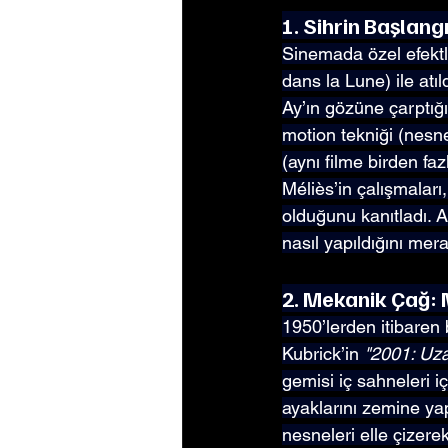
1. Sihrin Başlang
Sinemada özel efektl
dans la Lune) ile atıl
Ay’ın gözüne çarptığı
motion tekniği (nesn
(aynı filme birden fa
Méliès’in çalışmaları
olduğunu kanıtladı. A
nasıl yapıldığını mer
2. Mekanik Çağ: M
1950’lerden itibaren b
Kubrick’in 
"2001: Uz
gemisi iç sahneleri iç
ayaklarını zemine yap
nesneleri elle çizerek