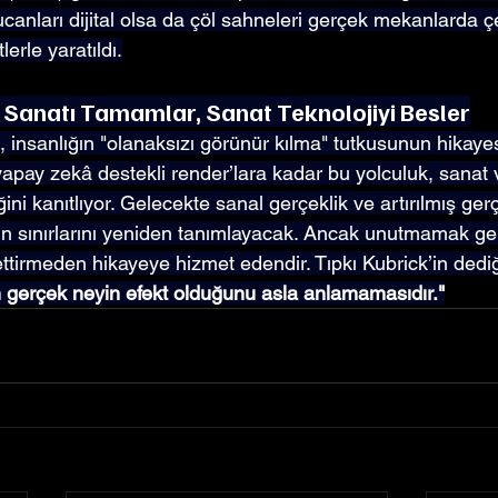
canları dijital olsa da çöl sahneleri gerçek mekanlarda ç
tlerle yaratıldı.
 Sanatı Tamamlar, Sanat Teknolojiyi Besler
i, insanlığın "olanaksızı görünür kılma" tutkusunun hikayesi
yapay zekâ destekli render’lara kadar bu yolculuk, sanat v
iğini kanıtlıyor. Gelecekte sanal gerçeklik ve artırılmış gerç
ın sınırlarını yeniden tanımlayacak. Ancak unutmamak gerek
 ettirmeden hikayeye hizmet edendir. Tıpkı Kubrick’in dediği
yin gerçek neyin efekt olduğunu asla anlamamasıdır."