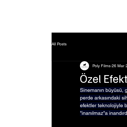
Ana Sayfa
All Posts
Poly Films
26 Mar 
Özel Efekt
Sinemanın büyüsü, ge
perde arkasındaki sih
efektler teknolojiyle b
"inanılmaz"a inandırd