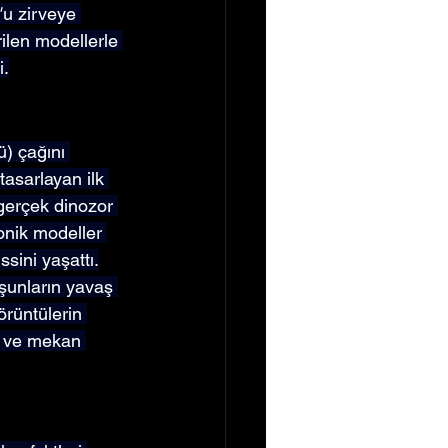
"
u zirveye 
irilen modellerle 
i.
ü) çağını 
tasarlayan ilk 
 gerçek dinozor 
onik modeller 
sini yaşattı.
rşunların yavaş 
rüntülerin 
n ve mekan 