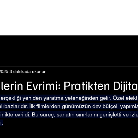
Events
Şimdi İzle
Hakkımızda
Podcast
Blog
2025
3 dakikada okunur
lerin Evrimi: Pratikten Dijit
rçekliği yeniden yaratma yeteneğinden gelir. Özel efekt
irbazlarıdır. İlk filmlerden günümüzün dev bütçeli yapımla
irlikte evrildi. Bu süreç, sanatın sınırlarını genişletti ve izle
ı.