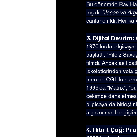
Bu dönemde Ray Harry
taşıdı. 
"Jason ve Argo
canlandırıldı. Her kar
3. Dijital Devrim:
1970’lerde bilgisayar
başlattı. "Yıldız Sava
filmdi. Ancak asıl pa
iskeletlerinden yola 
hem de CGI ile harma
1999’da "Matrix", "bu
çekimde dans etmesi
bilgisayarda birleşti
algısını nasıl değişti
4. Hibrit Çağ: Pra