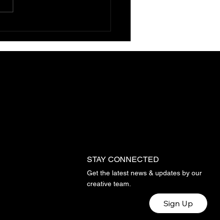
ca Sarp Karabulut
ında
STAY CONNECTED
Get the latest news & updates by our
creative team.
Sign Up