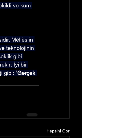
ekildi ve kum 
dir. Méliès’in 
e teknolojinin 
eklik gibi 
ir: İyi bir 
 gibi: 
"Gerçek 
Hepsini Gör