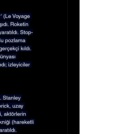
"
 (Le Voyage 
şıdı. Roketin 
aratıldı. Stop-
klu pozlama 
erçekçi kıldı.
dünyası 
; izleyiciler 
ı. Stanley 
rick, uzay 
, aktörlerin 
niği (hareketli 
ratıldı.