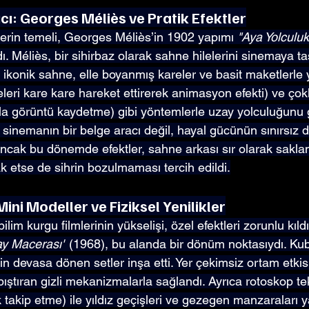
ıcı: Georges Méliès ve Pratik Efektler
erin temeli, Georges Méliès’in 1902 yapımı 
"Aya Yolculuk
dı. Méliès, bir sihirbaz olarak sahne hilelerini sinemaya ta
 ikonik sahne, elle boyanmış kareler ve basit maketlerle y
eleri kare kare hareket ettirerek animasyon efekti) ve ço
zla görüntü kaydetme) gibi yöntemlerle uzay yolculuğunu g
, sinemanın bir belge aracı değil, hayal gücünün sınırsız 
ncak bu dönemde efektler, sahne arkası sır olarak saklandı
ak etse de sihrin bozulmaması tercih edildi.
ini Modeller ve Fiziksel Yenilikler
ilim kurgu filmlerinin yükselişi, özel efektleri zorunlu kıld
ay Macerası"
 (1968), bu alanda bir dönüm noktasıydı. Kub
in devasa dönen setler inşa etti. Yer çekimsiz ortam etkisi
ıştıran gizli mekanizmalarla sağlandı. Ayrıca rotoskop tek
 takip etme) ile yıldız geçişleri ve gezegen manzaraları ya