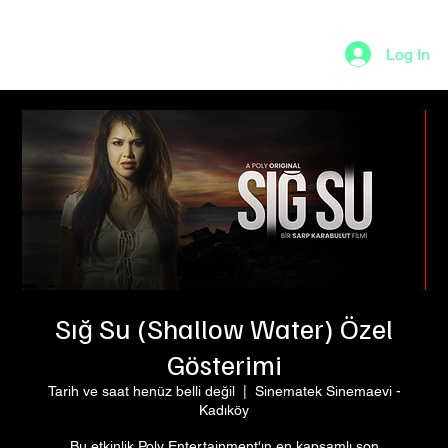
Log In
Sığ Su (Shallow Water) Özel
Gösterimi
Tarih ve saat henüz belli değil
  |  
Sinematek Sinemaevi -
Kadıköy
Bu etkinlik Poly Entertainment'ın en kapsamlı son