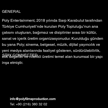
GENERAL
Poly Entertainment, 2018 yılında Sarp Karabulut tarafından
Türkiye Cumhuriyeti’nde kurulan Poly Topluluğu’nun ana
çatısını oluşturan, bağımsız ve disiplinler arası bir kültür,
sanat ve içerik üretim organizasyonudur. Kurulduğu günden
bu yana Poly; sinema, belgesel, müzik, dijital yayıncılık ve
yeni medya alanlarında faaliyet gösteren, sürdürülebilirlik,
STAY CONNECTED
etik değerler ve nitelikli üretimi temel alan kurumsal bir yapı
inşa etmiştir.
info@polyfilmsproduction.com
Tel. +90 (216) 380 32 02