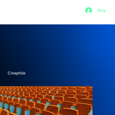
Giriş
Sığ Su
Cinephile