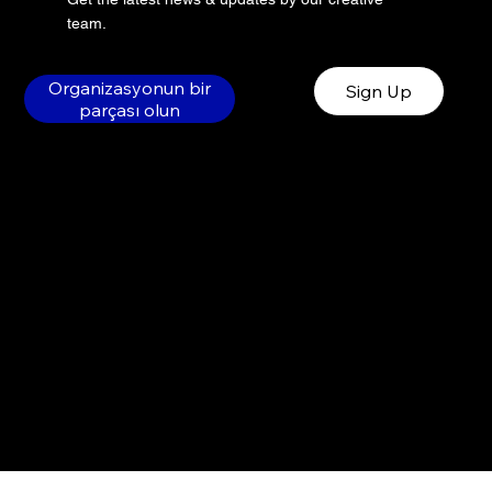
team.
Organizasyonun bir
Sign Up
parçası olun