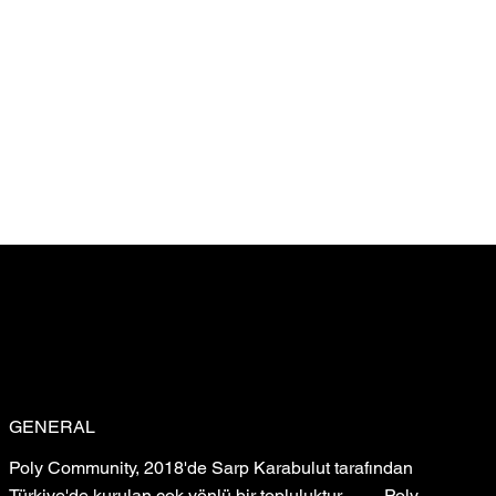
r.
GENERAL
Poly Community, 2018'de Sarp Karabulut tarafından
Türkiye'de kurulan çok yönlü bir topluluktur. — Poly