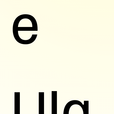
e 
Ula